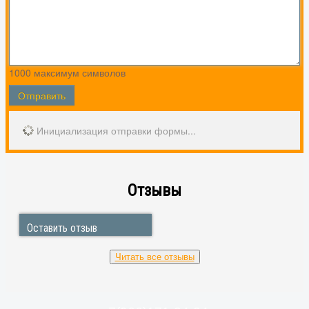
1000
максимум символов
Отправить
Инициализация отправки формы...
Отзывы
Оставить отзыв
17.09.2023 Лилия
Балашиха Авиаторов
Читать все отзывы
Ремонтировала электроплиту Дарина,
потребовалась замена всех блинов. Спасибо!
Оперативно! Качественно! Адекватная цена!
Благодарю мастера Святослава! Спокойный,