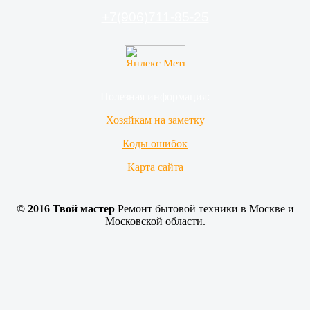
устранил неисправности довольно быстро. Как
+7(906)711-85-25
специалист Святослав заслуживает высокой
оценки. Могу смело его рекомендовать.
Полезная информация:
Хозяйкам на заметку
Коды ошибок
Карта сайта
© 2016 Твой мастер
Ремонт бытовой техники в Москве и
Московской области.