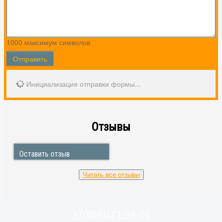
1000
максимум символов
Отправить
Инициализация отправки формы...
Отзывы
01.04.2020 Анна
Москва, Лобачевского
Оставить отзыв
Вышла из строя посудомоечная машина candy trio.
Долго не могла найти специалиста, способного
быстро починить и в чьей работе я была бы
Читать все отзывы
уверена. Мастера Святослава порекомендовали
знакомые. Святослав приехал после моего
обращения в ближайшие выходные в удобное для
меня время, тщательно провёл диагностику,
+7(966)171-34-34
обнаружил проблемы, оценил масштаб работы и