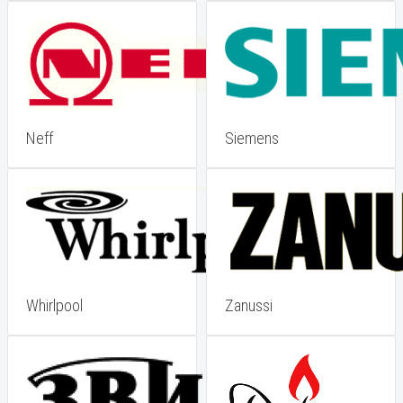
Neff
Siemens
Whirlpool
Zanussi