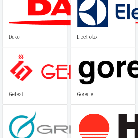
Dako
Electrolux
Gefest
Gorenje