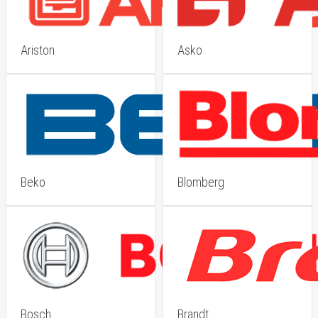
Ariston
Asko
Beko
Blomberg
Bosch
Brandt