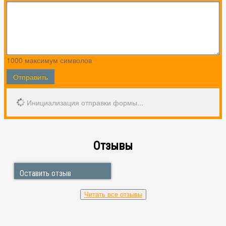
1000
максимум символов
Отправить
Инициализация отправки формы...
Отзывы
Оставить отзыв
14.12.2024 Светлана и Николай
Королев
Читать все отзывы
‎ Вызвали мастера по ремонту духового шкафа,
произвел диагностику, выявил причину и