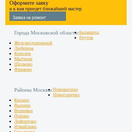
Оформите заяку
и к вам приедет ближайший мастер
Заявка на ремонт
Города Московской области:
Балашиха
Реутов
Железнодорожный
Люберцы
Королев
Мытищи
Щелково
Фрязино
Районы Москвы:
Новокосино
Новогиреево
Косино
Выхино
Вешняки
Перово
Лефортово
Измайлово
Гольяново