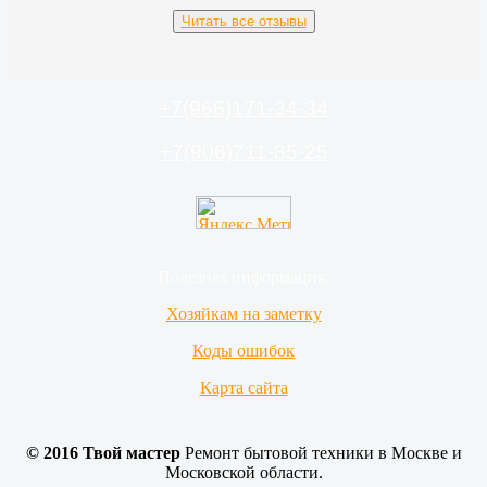
Переехали в новую квартиру с другой техникой и
Читать все отзывы
также вызываем Святослава, когда у нас случаются
поломки. Нам чинили
стиральные
и
посудомоечные машины
.
Четко, аккуратно, за приемлемые деньги. И
+7(966)171-34-34
главное, надежно.
Рада, что нашли такого мастера. И хорошо, что
можем ему позвонить, быстро приедет и вернет в
+7(906)711-85-25
строй нашу технику.
Полезная информация:
Хозяйкам на заметку
Коды ошибок
Карта сайта
© 2016 Твой мастер
Ремонт бытовой техники в Москве и
Московской области.