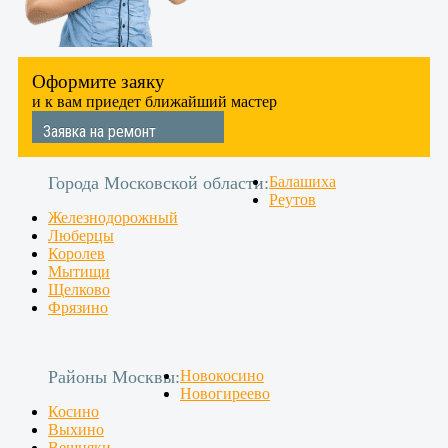
Оформите заяку
и к вам приедет ближайший мастер
Заявка на ремонт
Города Московской области:
Балашиха
Реутов
Железнодорожный
Люберцы
Королев
Мытищи
Щелково
Фрязино
Районы Москвы:
Новокосино
Новогиреево
Косино
Выхино
Вешняки