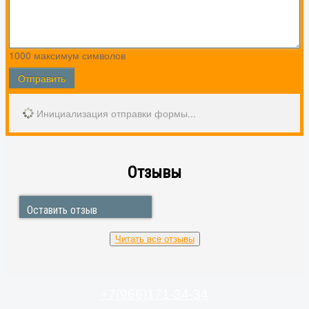
1000
максимум символов
Отправить
Инициализация отправки формы...
Отзывы
Оставить отзыв
Читать все отзывы
22.07.2025 Екатерина
Кучино
Спасибо за оперативность. Плита работает в
полном объеме. Надеюсь прослужит долго
+7(966)171-34-34