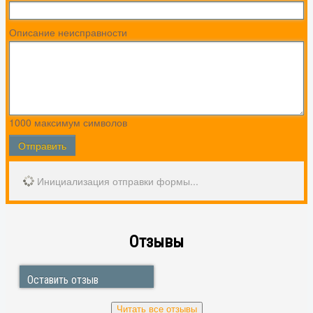
Описание неисправности
1000
максимум символов
Отправить
Инициализация отправки формы...
Отзывы
Виктор Никифоров
Выхино
Оставить отзыв
Замечательная компания, в которой работают
профессионалы своего дела. Перед праздничными
днями сломался холодильник, что очень огорчило,
Читать все отзывы