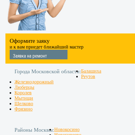
Оформите заяку
и к вам приедет ближайший мастер
Заявка на ремонт
Города Московской области:
Балашиха
Реутов
Железнодорожный
Люберцы
Королев
Мытищи
Щелково
Фрязино
Районы Москвы:
Новокосино
Новогиреево