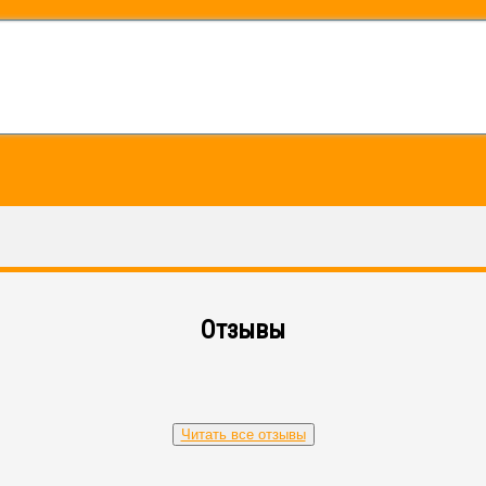
Отзывы
Читать все отзывы
е и оперативные услуги. Я повар, и часто практикую дома, рад