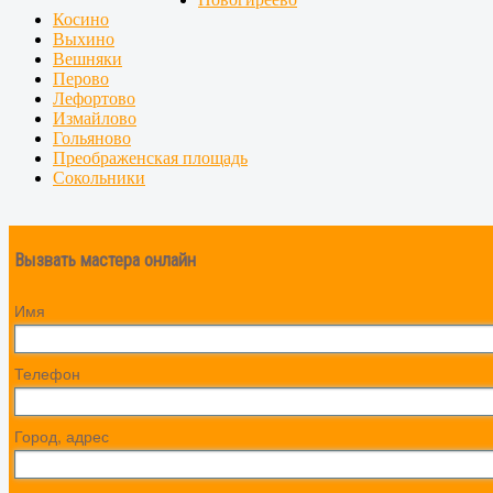
Косино
Выхино
Вешняки
Перово
Лефортово
Измайлово
Гольяново
Преображенская площадь
Сокольники
Вызвать мастера онлайн
Имя
Телефон
Город, адрес