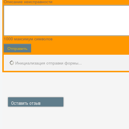
Описание неисправности
1000
максимум символов
Отправить
Инициализация отправки формы...
Оставить отзыв
Игнат
Новокосино
Хочу поблагодарить ваш сервисный центр за качественны