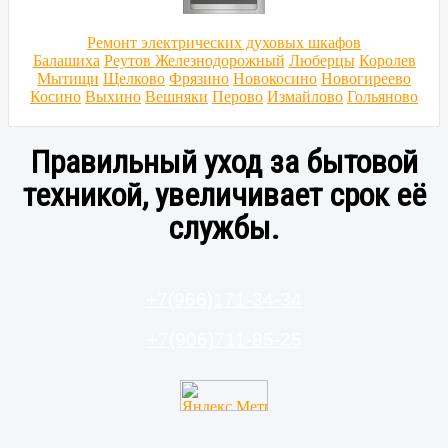
Ремонт электрических духовых шкафов
Балашиха
Реутов
Железнодорожный
Люберцы
Королев
Мытищи
Щелково
Фрязино
Новокосино
Новогиреево
Косино
Выхино
Вешняки
Перово
Измайлово
Гольяново
Правильный уход за бытовой
техникой, увеличивает срок её
службы.
+7(966)171-34-34
+7(906)711-85-25
Современные варочные поверхности: особенности
Духовой шкаф – как правильно ухаживать за
Очистка и дезинфекция различных поверхностей
Стиральные машины-автомат: правила ухода
Посудомоечные машины: особенности ухода
Холодильник – правила ухода за техникой
бытовым прибором
ухода