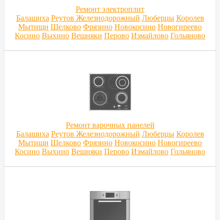
Ремонт электроплит
Балашиха
Реутов
Железнодорожный
Люберцы
Королев
Мытищи
Щелково
Фрязино
Новокосино
Новогиреево
Косино
Выхино
Вешняки
Перово
Измайлово
Гольяново
Ремонт варочных панелей
Балашиха
Реутов
Железнодорожный
Люберцы
Королев
Мытищи
Щелково
Фрязино
Новокосино
Новогиреево
Косино
Выхино
Вешняки
Перово
Измайлово
Гольяново