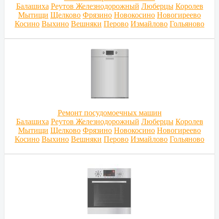
Балашиха
Реутов
Железнодорожный
Люберцы
Королев
Мытищи
Щелково
Фрязино
Новокосино
Новогиреево
Косино
Выхино
Вешняки
Перово
Измайлово
Гольяново
Ремонт посудомоечных машин
Балашиха
Реутов
Железнодорожный
Люберцы
Королев
Мытищи
Щелково
Фрязино
Новокосино
Новогиреево
Косино
Выхино
Вешняки
Перово
Измайлово
Гольяново